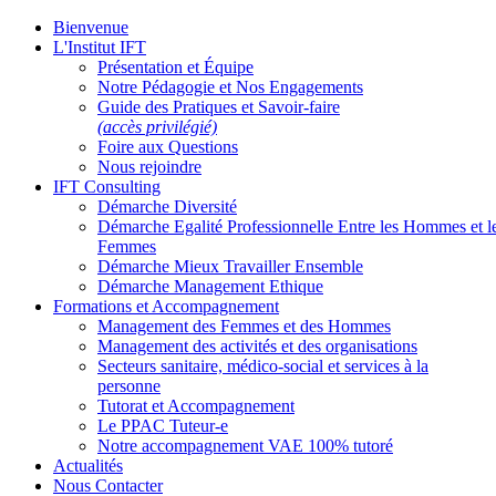
Bienvenue
L'Institut IFT
Présentation et Équipe
Notre Pédagogie et Nos Engagements
Guide des Pratiques et Savoir-faire
(accès privilégié)
Foire aux Questions
Nous rejoindre
IFT Consulting
Démarche Diversité
Démarche Egalité Professionnelle Entre les Hommes et l
Femmes
Démarche Mieux Travailler Ensemble
Démarche Management Ethique
Formations et Accompagnement
Management des Femmes et des Hommes
Management des activités et des organisations
Secteurs sanitaire, médico-social et services à la
personne
Tutorat et Accompagnement
Le PPAC Tuteur-e
Notre accompagnement VAE 100% tutoré
Actualités
Nous Contacter