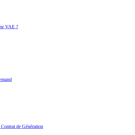
 une VAE ?
llemand
u Contrat de Génération