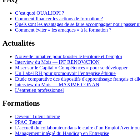
C’est quoi QUALIOPI ?
Comment financer les actions de formation ?
Quels sont les avantages de se faire accompagner pour passer
Comment éviter « les arnaques » à la formation ?
Actualités
Nouvelle initiative pour booster le territoire et l’emploi
Interview du Mois — IPF RENOVATION
Miser sur le Capital « Compétences » pour se développer
Un Label RH pour promouvoir l’entreprise éthique
Etude comparative des dispositifs d'apprentissage français et a
Interview du Mois — MAXIME CONAN
L’entretien professionnel
Formations
Devenir Tuteur Interne
PPAC Tuteur
L’accueil du collaborateur dans le cadre d’un Emploi Avenir o
Management intégré du Handicap en Entreprise