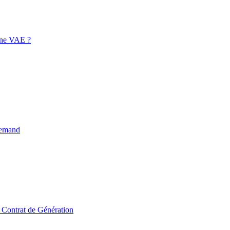
 une VAE ?
llemand
u Contrat de Génération