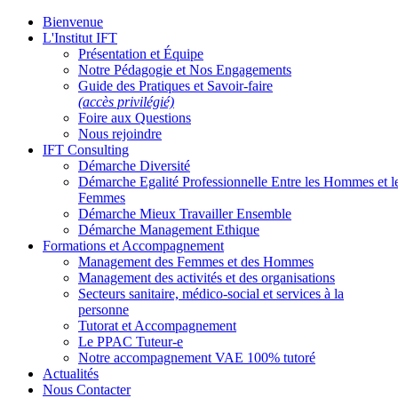
Bienvenue
L'Institut IFT
Présentation et Équipe
Notre Pédagogie et Nos Engagements
Guide des Pratiques et Savoir-faire
(accès privilégié)
Foire aux Questions
Nous rejoindre
IFT Consulting
Démarche Diversité
Démarche Egalité Professionnelle Entre les Hommes et l
Femmes
Démarche Mieux Travailler Ensemble
Démarche Management Ethique
Formations et Accompagnement
Management des Femmes et des Hommes
Management des activités et des organisations
Secteurs sanitaire, médico-social et services à la
personne
Tutorat et Accompagnement
Le PPAC Tuteur-e
Notre accompagnement VAE 100% tutoré
Actualités
Nous Contacter