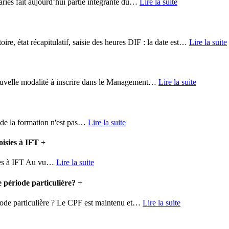
iés fait aujourd’hui partie intégrante du
…
Lire la suite
e, état récapitulatif, saisie des heures DIF : la date est
…
Lire la suite
elle modalité à inscrire dans le Management
…
Lire la suite
e la formation n'est pas
…
Lire la suite
oisies à IFT
+
es à IFT Au vu
…
Lire la suite
 période particulière?
+
ode particulière ? Le CPF est maintenu et
…
Lire la suite