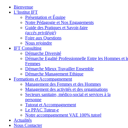
Bienvenue
L'Institut IFT
Présentation et Équipe
Notre Pédagogie et Nos Engagements
Guide des Pratiques et Savoir-faire
(accès privilégié)
Foire aux Questions
Nous rejoindre
IFT Consulting
Démarche Diversité
Démarche Egalité Professionnelle Entre les Hommes et l
Femmes
Démarche Mieux Travailler Ensemble
Démarche Management Ethique
Formations et Accompagnement
Management des Femmes et des Hommes
Management des activités et des organisations
Secteurs sanitaire, médico-social et services à la
personne
Tutorat et Accompagnement
Le PPAC Tuteur-e
Notre accompagnement VAE 100% tutoré
Actualités
Nous Contacter