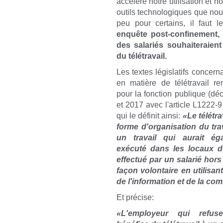
accéléré notre utilisation et no
outils technologiques que nou
peu pour certains, il faut le
enquête post-confinement, 
des salariés souhaiteraient
du télétravail.
Les textes législatifs concern
en matière de télétravail 
pour la fonction publique (dé
et 2017 avec l'article L1222-9
qui le définit ainsi:
«Le télétra
forme d'organisation du tra
un travail qui aurait ég
exécuté dans les locaux de
effectué par un salarié hor
façon volontaire en utilisan
de l'information et de la c
Et précise:
«L'employeur qui refus